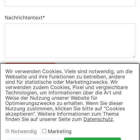
Pflichtfeld
Nachrichtentext
*
Anfrage absenden
Wir verwenden Cookies. Viele sind notwendig, um die
Webseite und ihre Funktionen zu betreiben, andere
sind für statistische oder Marketingzwecke. Wir
verwenden zudem Cookies, Pixel und vergleichbare
Technologien, um Informationen über die Art und
Pictures in motion are
Weise der Nutzung unserer Website für
Optimierungszwecke zu erhalten. Wenn Sie dieser
Nutzung zustimmen, klicken Sie bitte auf "Cookies
creating emotions
akzeptieren". Weitere Informationen zum Thema
finden Sie auf unserer Seite zum
Datenschutz
.
© 2026 by Book Your Video
Impressum
Notwendig
Marketing
Datenschutz
AGB
Tel. 0 82 47 / 36 96 58